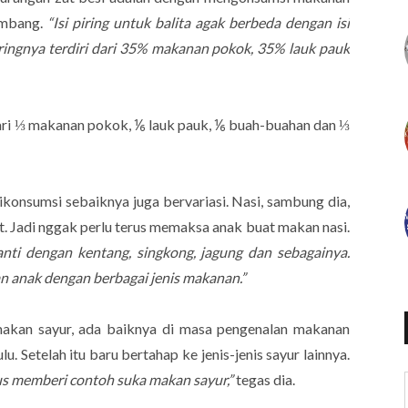
eimbang.
“Isi piring untuk balita agak berbeda dengan isi
piringnya terdiri dari 35% makanan pokok, 35% lauk pauk
 dari ⅓ makanan pokok, ⅙ lauk pauk, ⅙ buah-buahan dan ⅓
konsumsi sebaiknya juga bervariasi. Nasi, sambung dia,
. Jadi nggak perlu terus memaksa anak buat makan nasi.
anti dengan kentang, singkong, jagung dan sebagainya.
an anak dengan berbagai jenis makanan.”
an sayur, ada baiknya di masa pengenalan makanan
u. Setelah itu baru bertahap ke jenis-jenis sayur lainnya.
rus memberi contoh suka makan sayur,”
tegas dia.