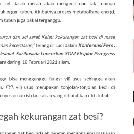
an sel darah merah akan mengecil dan tak mampu
uh organ tubuh. Akibatnya proses metabolisme energi,
m tubuh juga bakal terganggu.
euron dan sel saraf. Kalau kekurangan zat besi di masa
nan kecerdasan,”
terang dr Luci dalam
Konferensi Pers :
imal, Sarihusada Luncurkan SGM Eksplor Pro-gress
ara daring, 18 Februari 2021 silam.
uga bisa mengganggu fungsi vili usus sehingga akan
an.
FYI
, vili usus merupakan tonjolan-tonjolan kecil di
menyerap nutrisi dan cairan yang dibutuhkan oleh tubuh.
gah kekurangan zat besi?
kurangan zat besi adalah dengan mengonsumsi makanan