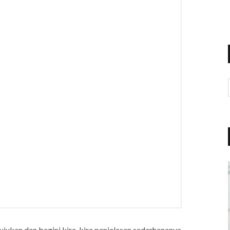
jukan dan begini kira-kira penjelasan sederhananya.