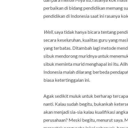
perbaikan di bidang pendidikan memang sud
pendidikan di Indonesia saat ini rasanya ko
Well
, saya tidak hanya bicara tentang pend
secara keseluruhan, kualitas guru yang masi
yang terbatas. Ditambah lagi metode mendi
sibuk mendorong muridnya untuk menemukan 
sibuk meminta murid menghapal ini itu. Alih-
Indonesia malah dilarang berbeda pendapat
biasa ketertinggalan ini.
Agak sedikit muluk untuk berharap tercapa
nanti. Kalau sudah begitu, bukankah keter
akan menjadi sia-sia kalau kualifikasi ang
perusahaan? Meski begitu, menurut saya. Mas
mencetak pengusaha lokal sebanyak-bany