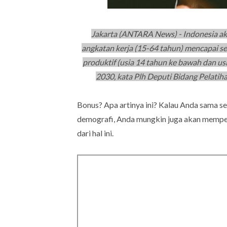
Jakarta (ANTARA News) - Indonesia ak
angkatan kerja (15-64 tahun) mencapai se
produktif (usia 14 tahun ke bawah dan usi
2030, kata Plh Deputi Bidang Pelat
Bonus? Apa artinya ini? Kalau Anda sama se
demografi, Anda mungkin juga akan memper
dari hal ini.