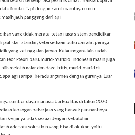
ah dimulai. Tapi dengan karut marutnya dunia
k masih jauh panggang dari api.
idikan yang tidak merata, tetapi juga sistem pendidikan
h jauh dari standar, ketersediaan buku dan alat peraga
dik yang ketinggalan jaman. Kalau negara lain sudah
teori-teori baru, murid-murid di Indonesia masih juga
alih melatih nalar dan daya kritis, murid-murid di
, apalagi sampai beradu argumen dengan gurunya. Luar
inya sumber daya manusia berkualitas di tahun 2020
sediaan lapangan pekerjaan yang banyak pun nantinya
katan kerjanya tidak sesuai dengan kebutuhan
ih ada satu solusi lain yang bisa dilakukan, yaitu
aknya.