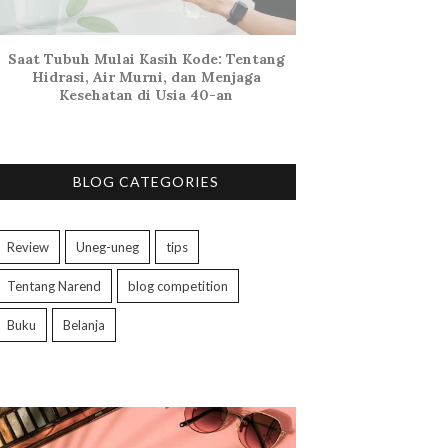
Saat Tubuh Mulai Kasih Kode: Tentang
Hidrasi, Air Murni, dan Menjaga
Kesehatan di Usia 40-an
BLOG CATEGORIES
Review
Uneg-uneg
tips
Tentang Narend
blog competition
Buku
Belanja