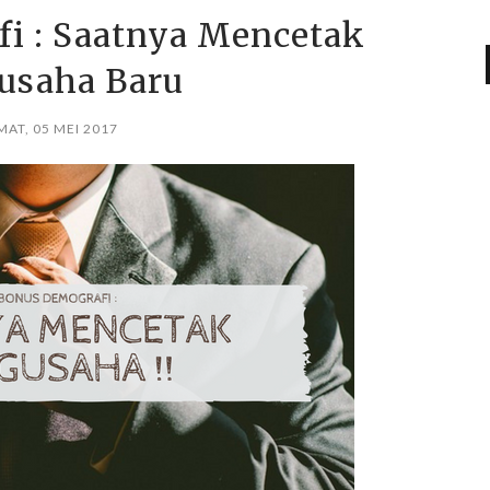
i : Saatnya Mencetak
usaha Baru
MAT, 05 MEI 2017