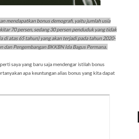
an mendapatkan bonus demografi, yaitu jumlah usia
kitar 70 persen, sedang 30 persen penduduk yang tidak
a di atas 65 tahun) yang akan terjadi pada tahun 2020-
ihan dan Pengembangan BKKBN Ida Bagus Permana.
perti saya yang baru saja mendengar istilah bonus
tanyakan apa keuntungan alias bonus yang kita dapat