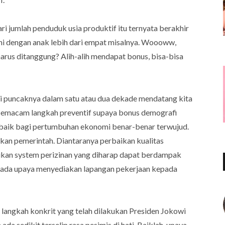
ri jumlah penduduk usia produktif itu ternyata berakhir
ni dengan anak lebih dari empat misalnya. Woooww,
rus ditanggung? Alih-alih mendapat bonus, bisa-bisa
ai puncaknya dalam satu atau dua dekade mendatang kita
 Semacam langkah preventif supaya bonus demografi
aik bagi pertumbuhan ekonomi benar-benar terwujud.
kan pemerintah. Diantaranya perbaikan kualitas
baikan system perizinan yang diharap dapat berdampak
pada upaya menyediakan lapangan pekerjaan kepada
langkah konkrit yang telah dilakukan Presiden Jokowi
ada sedikit terselip rasa pesimis di hati. Baiklah, upaya