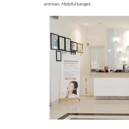
antrean.
Helpful
banget.