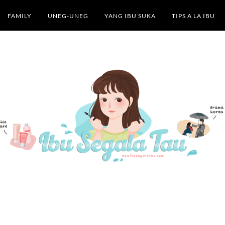
FAMILY
UNEG-UNEG
YANG IBU SUKA
TIPS A LA IBU