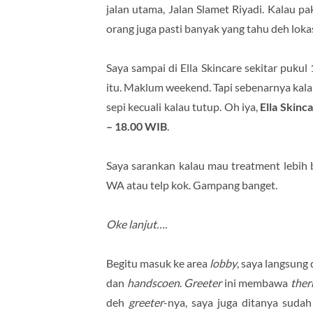
jalan utama, Jalan Slamet Riyadi. Kalau pa
orang juga pasti banyak yang tahu deh lokas
Saya sampai di Ella Skincare sekitar pukul
itu. Maklum weekend. Tapi sebenarnya kalau 
sepi kecuali kalau tutup. Oh iya,
Ella Skinc
– 18.00 WIB
.
Saya sarankan kalau mau treatment lebih ba
WA atau telp kok. Gampang banget.
Oke lanjut….
Begitu masuk ke area
lobby
, saya langsung
dan
handscoen
.
Greeter
ini membawa
the
deh
greeter
-nya, saya juga ditanya suda