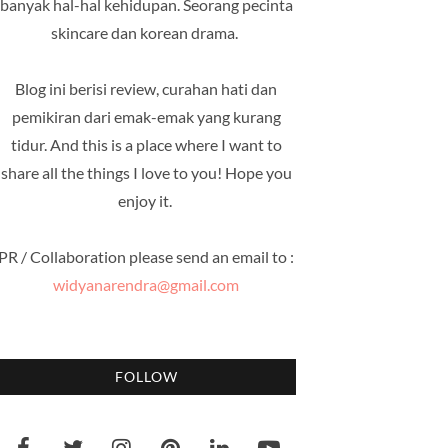
banyak hal-hal kehidupan. Seorang pecinta
skincare dan korean drama.
Blog ini berisi review, curahan hati dan
pemikiran dari emak-emak yang kurang
tidur. And this is a place where I want to
share all the things I love to you! Hope you
enjoy it.
PR / Collaboration please send an email to :
widyanarendra@gmail.com
FOLLOW