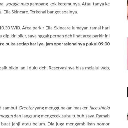
kai
google map
gampang kok ketemunya. Atau tanya ke
i Ella Skincare. Terkenal banget soalnya.
 10.30 WIB. Area parkir Ella Skincare lumayan ramai hari
dipikir-pikir, saya nggak pernah deh lihat area parkir ini
are buka setiap hari ya, jam operasionalnya pukul 09.00
ik bikin janji dulu deh. Reservasinya bisa melalui web,
 disambut
Greeter
yang menggunakan masker,
face shield
rmogun
dan langsung mengecek suhu tubuh saya. Ramah
h buat janji atau belum. Dia juga mengambilkan nomor