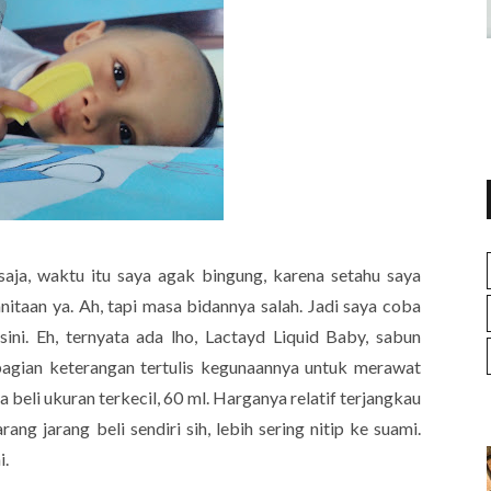
r saja, waktu itu saya agak bingung, karena setahu saya
itaan ya. Ah, tapi masa bidannya salah. Jadi saya coba
sini. Eh, ternyata ada lho, Lactayd Liquid Baby, sabun
bagian keterangan tertulis kegunaannya untuk merawat
a beli ukuran terkecil, 60 ml. Harganya relatif terjangkau
ang jarang beli sendiri sih, lebih sering nitip ke suami.
i.