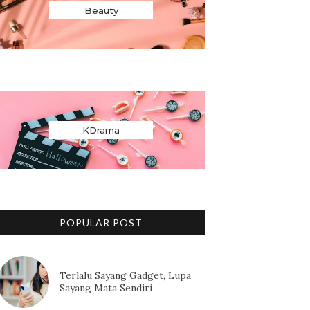
Beauty
KDrama
POPULAR POST
Terlalu Sayang Gadget, Lupa
Sayang Mata Sendiri