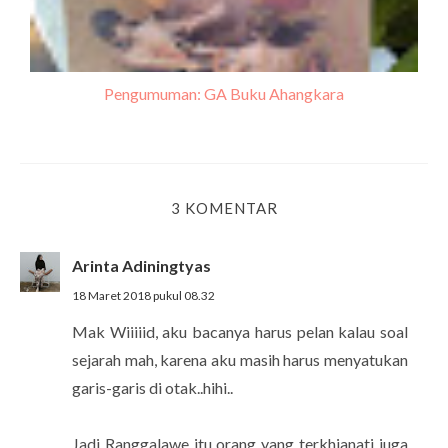
Pengumuman: GA Buku Ahangkara
3 KOMENTAR
Arinta Adiningtyas
18 Maret 2018 pukul 08.32
Mak Wiiiiid, aku bacanya harus pelan kalau soal
sejarah mah, karena aku masih harus menyatukan
garis-garis di otak..hihi..
Jadi Ranggalawe itu orang yang terkhianati juga