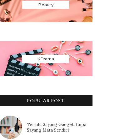
Beauty
KDrama
POPULAR POST
Terlalu Sayang Gadget, Lupa
Sayang Mata Sendiri