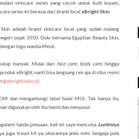
ndasi skincare series yang cocok untuk kulit kusam,
are series ini berasal dari
brand local
,
eBright Skin
.
Skin adalah brand skincare local yang sudah malang
 negeri sejak 2010. Dulu bernama Egyptian Beauty Skin,
 dengan logo wanita Mesir.
cukup banyak. Mulai dari
face care, body care
, hingga
produk eBright, nanti bisa langsung cek aja di situs resmi
am
@ebrightskin.id
.
POM dan mengantongi label halal MUI. Tak hanya itu,
man digunakan oleh ibu hamil dan menyusui.
galami tanda penuaan, kali ini saya mencoba
Luminous
a juga travel kit ya, ukurannya jelas mini. Sengaja pula